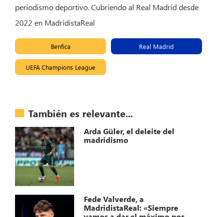
periodismo deportivo. Cubriendo al Real Madrid desde
2022 en MadridistaReal
Benfica
Real Madrid
UEFA Champions League
También es relevante...
Arda Güler, el deleite del
madridismo
Fede Valverde, a
MadridistaReal: «Siempre
vamos a dar el máximo por