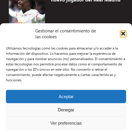
Gestionar el consentimiento de
las cookies
Accesibilidad
Utilizamos tecnologías como las cookies para almacenar y/o acceder a la
Aviso Legal
información del dispositivo. Lo hacemos para mejorar la experiencia de
navegación y para mostrar anuncios (no) personalizados. El consentimiento a
Términos y condiciones
estas tecnologías nos permitirá procesar datos como el comportamiento de
navegación o los ID's únicos en este sitio. No consentir o retirar el
Política de privacidad
consentimiento, puede afectar negativamente a ciertas características y
funciones.
Redacción
Contacto
Aceptar
Desarrollo Web por Kiwop
Denegar
Ver preferencias