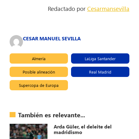
Redactado por
Cesarmansevilla
CESAR MANUEL SEVILLA
Almería
LaLiga Santander
Posible alineación
Real Madrid
Supercopa de Europa
También es relevante...
Arda Güler, el deleite del
madridismo