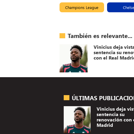
Champions League
Chels
También es relevante...
Vinicius deja vist
sentencia su ren
con el Real Madri
ÚLTIMAS PUBLICACI
Vinicius deja vis
sentencia su
renovación con 
Madrid