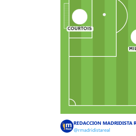
REDACCION MADRIDISTA 
@rmadridistareal