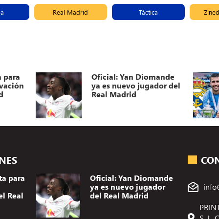
ea
Real Madrid
Táctica
Zined
a para
Oficial: Yan Diomande
ovación
ya es nuevo jugador del
d
Real Madrid
ONES
CO
ta para
Oficial: Yan Diomande
ya es nuevo jugador
info
el Real
del Real Madrid
PRINT
S. L.