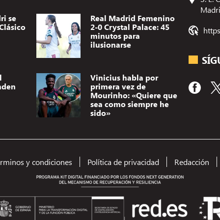
Madr
ri se
Real Madrid Femenino
Clásico
2-0 Crystal Palace: 45
http
minutos para
ilusionarse
SÍG
l
Vinicius habla por
nden
primera vez de
Mourinho: «Quiere que
sea como siempre he
sido»
Utilizamos t
dispositivo.
(no) persona
érminos y condiciones
Política de privacidad
Redacción
como el comp
el consentimi
A