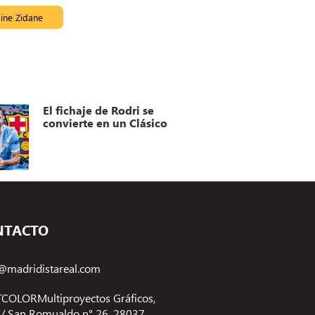
ine Zidane
El fichaje de Rodri se
convierte en un Clásico
NTACTO
@madridistareal.com
COLORMultiproyectos Gráficos,
 C/ San Romualdo n° 26, 28037