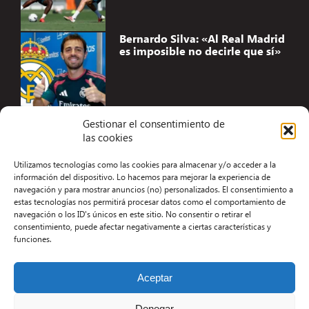
Bernardo Silva: «Al Real Madrid
es imposible no decirle que sí»
Gestionar el consentimiento de
las cookies
Accesibilidad
Utilizamos tecnologías como las cookies para almacenar y/o acceder a la
Aviso Legal
información del dispositivo. Lo hacemos para mejorar la experiencia de
navegación y para mostrar anuncios (no) personalizados. El consentimiento a
Términos y condiciones
estas tecnologías nos permitirá procesar datos como el comportamiento de
navegación o los ID's únicos en este sitio. No consentir o retirar el
Política de privacidad
consentimiento, puede afectar negativamente a ciertas características y
funciones.
Redacción
Contacto
Aceptar
Desarrollo Web por Kiwop
Denegar