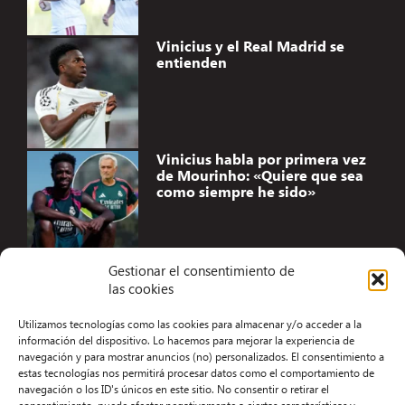
Vinicius y el Real Madrid se
entienden
Vinicius habla por primera vez
de Mourinho: «Quiere que sea
como siempre he sido»
Gestionar el consentimiento de
las cookies
Accesibilidad
Utilizamos tecnologías como las cookies para almacenar y/o acceder a la
Aviso Legal
información del dispositivo. Lo hacemos para mejorar la experiencia de
navegación y para mostrar anuncios (no) personalizados. El consentimiento a
Términos y condiciones
estas tecnologías nos permitirá procesar datos como el comportamiento de
navegación o los ID's únicos en este sitio. No consentir o retirar el
Política de privacidad