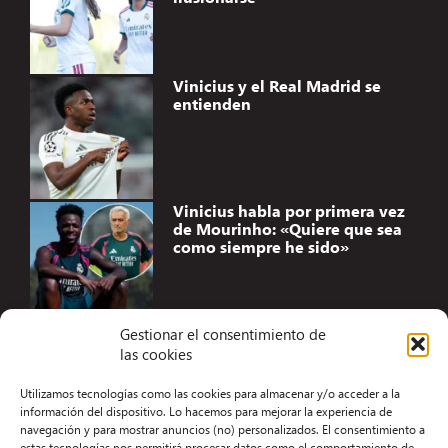
Vinicius y el Real Madrid se
entienden
Vinicius habla por primera vez
de Mourinho: «Quiere que sea
como siempre he sido»
Gestionar el consentimiento de
las cookies
Accesibilidad
Utilizamos tecnologías como las cookies para almacenar y/o acceder a la
Aviso Legal
información del dispositivo. Lo hacemos para mejorar la experiencia de
navegación y para mostrar anuncios (no) personalizados. El consentimiento a
Términos y condiciones
estas tecnologías nos permitirá procesar datos como el comportamiento de