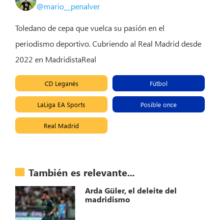
@mario__penalver
Toledano de cepa que vuelca su pasión en el
periodismo deportivo. Cubriendo al Real Madrid desde
2022 en MadridistaReal
CD Leganés
Fútbol
LaLiga EA Sports
Posible once
Real Madrid
También es relevante...
Arda Güler, el deleite del
madridismo