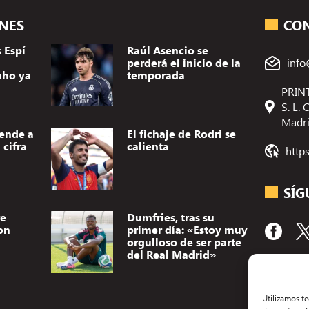
ONES
CO
 Espí
Raúl Asencio se
perderá el inicio de la
info
nho ya
temporada
PRINT
S. L.
Madr
vende a
El fichaje de Rodri se
cifra
calienta
http
SÍG
re
Dumfries, tras su
on
primer día: «Estoy muy
orgulloso de ser parte
del Real Madrid»
Utilizamos t