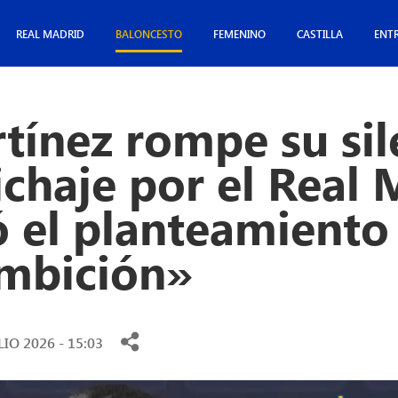
REAL MADRID
BALONCESTO
FEMENINO
CASTILLA
ENT
tínez rompe su sil
ichaje por el Real 
 el planteamiento
mbición»
LIO 2026 - 15:03