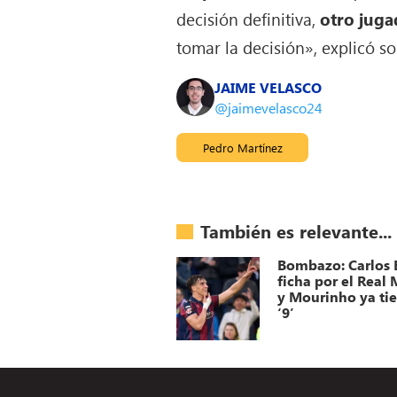
decisión definitiva,
otro juga
tomar la decisión», explicó so
JAIME VELASCO
@jaimevelasco24
Pedro Martínez
También es relevante...
Bombazo: Carlos 
ficha por el Real
y Mourinho ya ti
‘9’