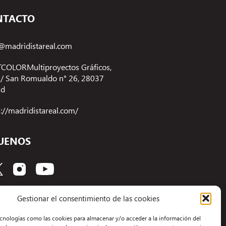
NTACTO
@madridistareal.com
COLORMultiproyectos Gráficos,
 C/ San Romualdo n° 26, 28037
id
s://madridistareal.com/
UENOS
Gestionar el consentimiento de las cookies
ecnologías como las cookies para almacenar y/o acceder a la información del