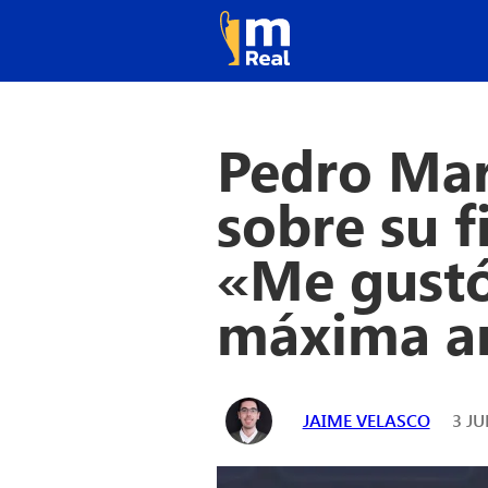
Pedro Mar
sobre su f
«Me gustó
máxima a
JAIME VELASCO
3 JU