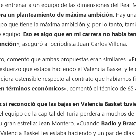
ne entrenar a un equipo de las dimensiones del Real M
era un planteamiento de máxima ambición
. Hay un
po que tiene la máxima ambición y, por lo tanto, ta
e equipo.
Eso es algo que en mi carrera no había te
ención
«, aseguró al periodista Juan Carlos Villena.
o, comentó que ambas propuestas eran similares. «
E
 esfuerzo que estaba haciendo el Valencia Basket y le 
mejora ostensible respecto al contrato que habíamos
d en términos económicos
«, comentó el técnico de 65
 sí reconoció que las bajas en Valencia Basket tuv
l equipo de la capital del Turia perderá a muchos de 
su gran estrella: Jean Montero. «Cuando
Badio y Brax
Valencia Basket les estaba haciendo y un par de días