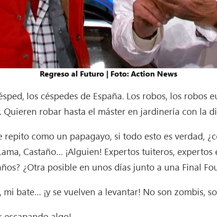
Regreso al Futuro | Foto: Action News
césped, los céspedes de España. Los robos, los robos 
. Quieren robar hasta el máster en jardinería con la d
que repito como un papagayo, si todo esto es verdad, 
Lama, Castaño… ¡Alguien! Expertos tuiteros, expertos
ños? ¿Otra posible en unos días junto a una Final F
a, mi bate… ¡y se vuelven a levantar! No son zombis, s
ar escapando algo!