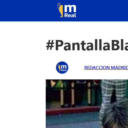
#PantallaB
REDACCION MADRID