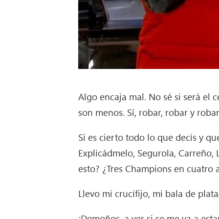
Algo encaja mal. No sé si será el 
son menos. Sí, robar, robar y robar
Si es cierto todo lo que decís y 
Explicádmelo, Segurola, Carreño, 
esto? ¿Tres Champions en cuatro a
Llevo mi crucifijo, mi bala de plat
¡Demoños, a ver si se me va a est