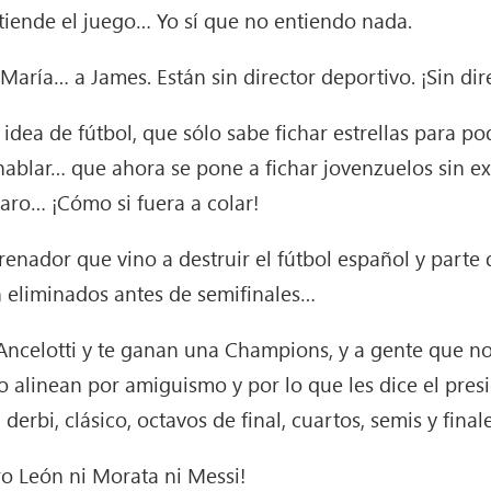
ntiende el juego… Yo sí que no entiendo nada.
 María… a James. Están sin director deportivo. ¡Sin dir
idea de fútbol, que sólo sabe fichar estrellas para p
i hablar… que ahora se pone a fichar jovenzuelos sin e
laro… ¡Cómo si fuera a colar!
enador que vino a destruir el fútbol español y parte 
n eliminados antes de semifinales…
Ancelotti y te ganan una Champions, y a gente que no
o alinean por amiguismo y por lo que les dice el pre
derbi, clásico, octavos de final, cuartos, semis y fin
dro León ni Morata ni Messi!