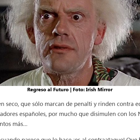
Regreso al Futuro | Foto: Irish Mirror
n seco, que sólo marcan de penalti y rinden contra eq
ugadores españoles, por mucho que disimulen con los Na
ántos más…
 cuando parece que lo hace ¡es al contraataque! Que 