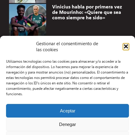
Vinicius habla por primera vez
de Mourinho: «Quiere que sea
como siempre he sido»
Gestionar el consentimiento de
las cookies
Accesibilidad
Utilizamos tecnologías como las cookies para almacenar y/o acceder a la
Aviso Legal
información del dispositivo. Lo hacemos para mejorar la experiencia de
navegación y para mostrar anuncios (no) personalizados. El consentimiento a
Términos y condiciones
estas tecnologías nos permitirá procesar datos como el comportamiento de
navegación o los ID's únicos en este sitio. No consentir o retirar el
Política de privacidad
consentimiento, puede afectar negativamente a ciertas características y
funciones.
Redacción
Contacto
Aceptar
Desarrollo Web por Kiwop
Denegar