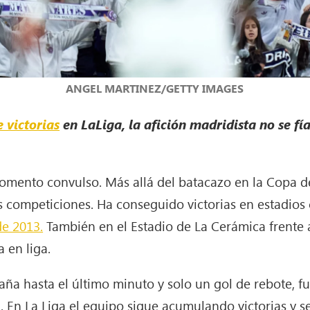
ANGEL MARTINEZ/GETTY IMAGES
 victorias
en LaLiga, la afición madridista no se fí
mento convulso. Más allá del batacazo en la Copa del
as competiciones. Ha conseguido victorias en estadio
de 2013.
También en el Estadio de La Cerámica frente a
 en liga.
ña hasta el último minuto y solo un gol de rebote, f
. En La Liga el equipo sigue acumulando victorias y s