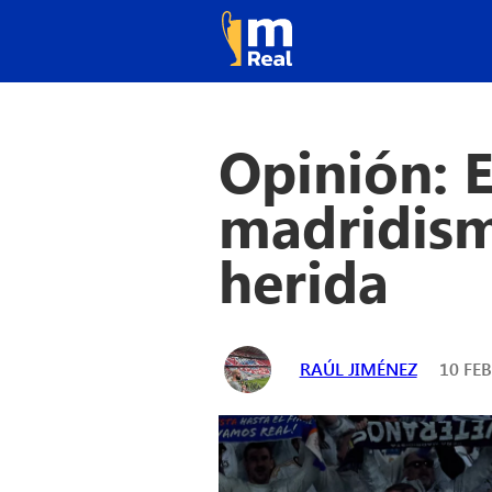
Opinión: E
madridism
herida
RAÚL JIMÉNEZ
10 FEB