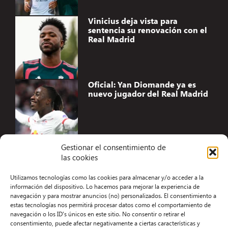
Vinicius deja vista para
sentencia su renovación con el
Real Madrid
Oficial: Yan Diomande ya es
nuevo jugador del Real Madrid
Gestionar el consentimiento de
las cookies
Accesibilidad
Utilizamos tecnologías como las cookies para almacenar y/o acceder a la
Aviso Legal
información del dispositivo. Lo hacemos para mejorar la experiencia de
navegación y para mostrar anuncios (no) personalizados. El consentimiento a
Términos y condiciones
estas tecnologías nos permitirá procesar datos como el comportamiento de
navegación o los ID's únicos en este sitio. No consentir o retirar el
Política de privacidad
consentimiento, puede afectar negativamente a ciertas características y