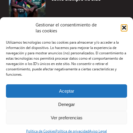
Gestionar el consentimiento de
las cookies
Accesibilidad
Utilizamos tecnologías como las cookies para almacenar y/o acceder a la
Aviso Legal
información del dispositivo. Lo hacemos para mejorar la experiencia de
navegación y para mostrar anuncios (no) personalizados. El consentimiento a
Términos y condiciones
estas tecnologías nos permitirá procesar datos como el comportamiento de
navegación o los ID's únicos en este sitio. No consentir o retirar el
Política de privacidad
consentimiento, puede afectar negativamente a ciertas características y
funciones.
Redacción
Contacto
Aceptar
Desarrollo Web por Kiwop
Denegar
Ver preferencias
Política de Cookies
Política de privacidad
Aviso Legal