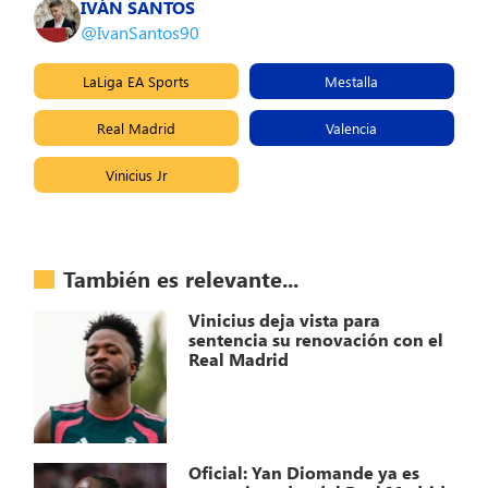
IVÁN SANTOS
@IvanSantos90
LaLiga EA Sports
Mestalla
Real Madrid
Valencia
Vinicius Jr
También es relevante...
Vinicius deja vista para
sentencia su renovación con el
Real Madrid
Oficial: Yan Diomande ya es