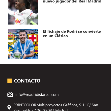
nuevo jugador del Real Madrid
El fichaje de Rodri se convierte
en un Clásico
CONTACTO
info@madridistareal.com
PRINTCOLORMultiproyectos Gráficos, S. L. C/ San
Romualdo n° 26, 28037 Madrid