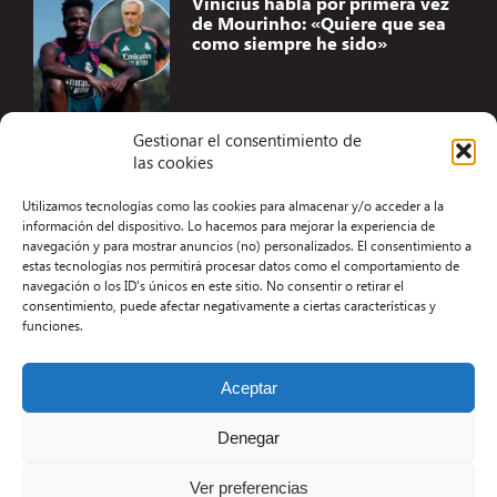
Vinicius habla por primera vez
de Mourinho: «Quiere que sea
como siempre he sido»
Gestionar el consentimiento de
las cookies
Accesibilidad
Utilizamos tecnologías como las cookies para almacenar y/o acceder a la
Aviso Legal
información del dispositivo. Lo hacemos para mejorar la experiencia de
navegación y para mostrar anuncios (no) personalizados. El consentimiento a
Términos y condiciones
estas tecnologías nos permitirá procesar datos como el comportamiento de
navegación o los ID's únicos en este sitio. No consentir o retirar el
Política de privacidad
consentimiento, puede afectar negativamente a ciertas características y
funciones.
Redacción
Contacto
Aceptar
Desarrollo Web por Kiwop
Denegar
Ver preferencias