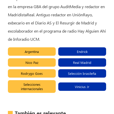
en la empresa GBA del grupo AuditMedia y redactor en
MadridistaReal. Antiguo redactor en UniónRayo,
exbecario en el Diario AS y El Resurgir de Madrid y
excolaborador en el programa de radio Hay Alguien Ahí
de Inforadio UCM.
Argentina
Endrick
Nico Paz
Real Madrid
Rodrygo Goes
Selección brasileña
Selecciones
Vinicius Jr
internacionales
También es relevante...