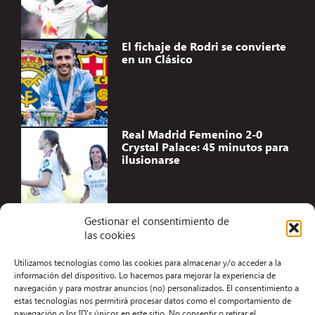
El fichaje de Rodri se convierte
en un Clásico
Real Madrid Femenino 2-0
Crystal Palace: 45 minutos para
ilusionarse
Gestionar el consentimiento de
las cookies
Accesibilidad
Utilizamos tecnologías como las cookies para almacenar y/o acceder a la
Aviso Legal
información del dispositivo. Lo hacemos para mejorar la experiencia de
navegación y para mostrar anuncios (no) personalizados. El consentimiento a
Términos y condiciones
estas tecnologías nos permitirá procesar datos como el comportamiento de
navegación o los ID's únicos en este sitio. No consentir o retirar el