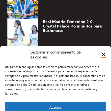
Real Madrid Femenino 2-0
Crystal Palace: 45 minutos para
ilusionarse
Gestionar el consentimiento de
las cookies
Accesibilidad
Utilizamos tecnologías como las cookies para almacenar y/o acceder a la
Aviso Legal
información del dispositivo. Lo hacemos para mejorar la experiencia de
navegación y para mostrar anuncios (no) personalizados. El consentimiento a
Términos y condiciones
estas tecnologías nos permitirá procesar datos como el comportamiento de
navegación o los ID's únicos en este sitio. No consentir o retirar el
Política de privacidad
consentimiento, puede afectar negativamente a ciertas características y
funciones.
Redacción
Contacto
Aceptar