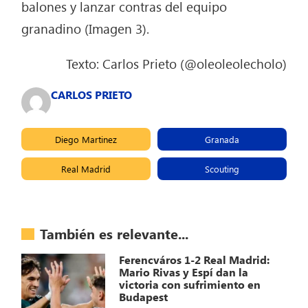
balones y lanzar contras del equipo
granadino (Imagen 3).
Texto: Carlos Prieto (@oleoleolecholo)
CARLOS PRIETO
Diego Martinez
Granada
Real Madrid
Scouting
También es relevante...
Ferencváros 1-2 Real Madrid:
Mario Rivas y Espí dan la
victoria con sufrimiento en
Budapest