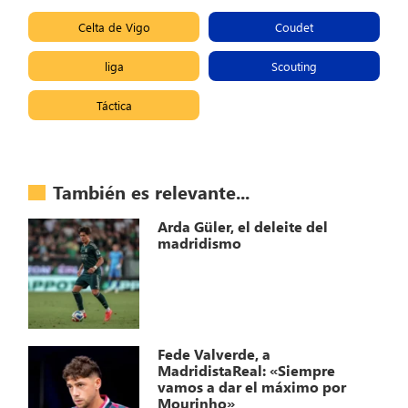
Celta de Vigo
Coudet
liga
Scouting
Táctica
También es relevante...
Arda Güler, el deleite del
madridismo
Fede Valverde, a
MadridistaReal: «Siempre
vamos a dar el máximo por
Mourinho»