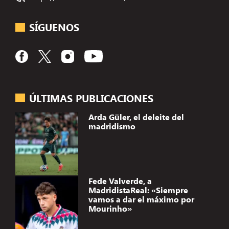
SÍGUENOS
ÚLTIMAS PUBLICACIONES
Arda Güler, el deleite del
madridismo
Fede Valverde, a
MadridistaReal: «Siempre
vamos a dar el máximo por
Mourinho»