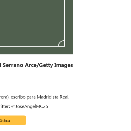
l Serrano Arce/Getty Images
era), escribo para Madridista Real,
Twitter: @JoseAngelMC25
Táctica