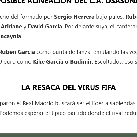
POSIBLE ALINEACIÓN DEL C.A. OSASUN
ucho del formado por
Sergio Herrera
bajo palos,
Rub
,
Aridane
y
David García
. Por delante suya, el canter
ncayola
.
Rubén García
como punta de lanza, emulando las vece
n 9 puro como
Kike García o Budimir
. Escoltados, eso 
LA RESACA DEL VIRUS FIFA
parón el Real Madrid buscará ser el líder a sabiendas 
 Podemos esperar el típico partido donde el rival red