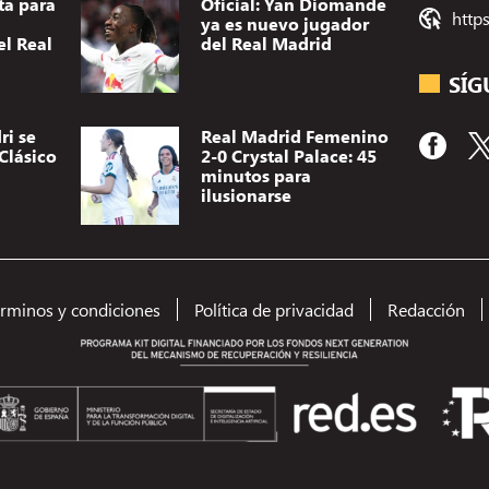
ta para
Oficial: Yan Diomande
http
ya es nuevo jugador
el Real
del Real Madrid
SÍG
ri se
Real Madrid Femenino
Clásico
2-0 Crystal Palace: 45
minutos para
ilusionarse
érminos y condiciones
Política de privacidad
Redacción