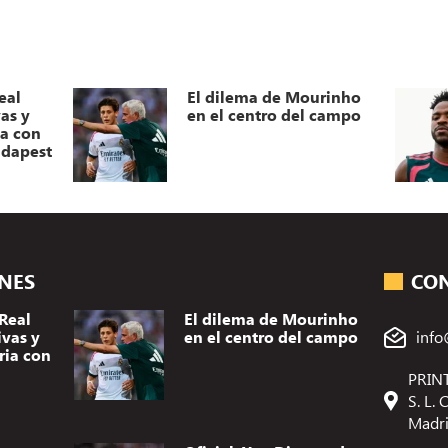
eal
El dilema de Mourinho
as y
en el centro del campo
ia con
udapest
ONES
CO
Real
El dilema de Mourinho
ivas y
en el centro del campo
info
ria con
PRINT
S. L.
Madr