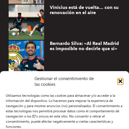
Vinicius está de vuelta… con su
renovación en el aire
Bernardo Silva: «Al Real Madrid
es imposible no decirle que sí»
Gestionar el consentimiento de
las cookies
Accesibilidad
Utilizamos tecnologías como las cookies para almacenar y/o acceder a la
Aviso Legal
información del dispositivo. Lo hacemos para mejorar la experiencia de
navegación y para mostrar anuncios (no) personalizados. El consentimiento a
Términos y condiciones
estas tecnologías nos permitirá procesar datos como el comportamiento de
navegación o los ID's únicos en este sitio. No consentir o retirar el
Política de privacidad
consentimiento, puede afectar negativamente a ciertas características y
funciones.