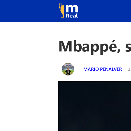
Mbappé, s
MARIO PEÑALVER
1