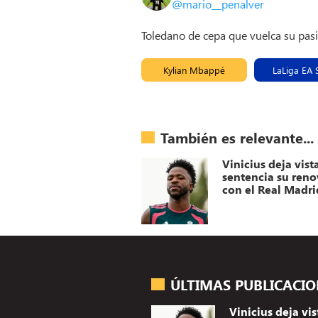
@mario__penalver
Toledano de cepa que vuelca su pas
Kylian Mbappé
LaLiga EA 
También es relevante...
Vinicius deja vist
sentencia su ren
con el Real Madri
ÚLTIMAS PUBLICACI
Vinicius deja vis