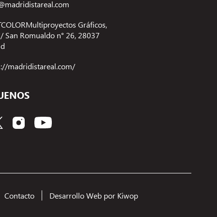
@madridistareal.com
COLORMultiproyectos Gráficos,
 C/ San Romualdo n° 26, 28037
id
s://madridistareal.com/
UENOS
Contacto
Desarrollo Web por Kiwop