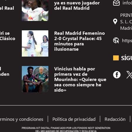
ya es nuevo jugador
info
el Real
del Real Madrid
PRINT
S. L.
Madr
ri se
Real Madrid Femenino
Clásico
2-0 Crystal Palace: 45
http
minutos para
ilusionarse
SÍG
l
Vinicius habla por
nden
primera vez de
Mourinho: «Quiere que
sea como siempre he
sido»
érminos y condiciones
Política de privacidad
Redacción