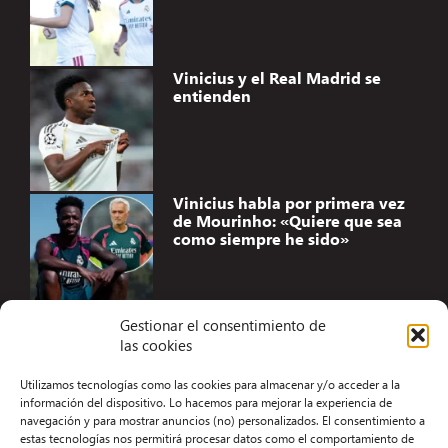
Vinicius y el Real Madrid se
entienden
Vinicius habla por primera vez
de Mourinho: «Quiere que sea
como siempre he sido»
Gestionar el consentimiento de
las cookies
Accesibilidad
Utilizamos tecnologías como las cookies para almacenar y/o acceder a la
Aviso Legal
información del dispositivo. Lo hacemos para mejorar la experiencia de
navegación y para mostrar anuncios (no) personalizados. El consentimiento a
Términos y condiciones
estas tecnologías nos permitirá procesar datos como el comportamiento de