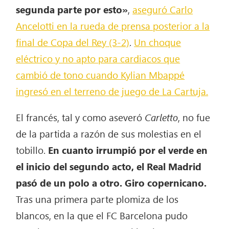
segunda parte por esto»
,
aseguró Carlo
Ancelotti en la rueda de prensa posterior a la
final de Copa del Rey (3-2)
.
Un choque
eléctrico y no apto para cardiacos que
cambió de tono cuando Kylian Mbappé
ingresó en el terreno de juego de La Cartuja.
El francés, tal y como aseveró
Carletto
, no fue
de la partida a razón de sus molestias en el
tobillo.
En cuanto irrumpió por el verde en
el inicio del segundo acto, el Real Madrid
pasó de un polo a otro. Giro copernicano.
Tras una primera parte plomiza de los
blancos, en la que el FC Barcelona pudo