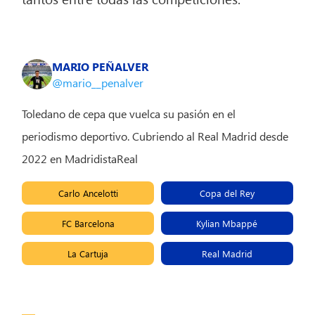
MARIO PEÑALVER
@mario__penalver
Toledano de cepa que vuelca su pasión en el
periodismo deportivo. Cubriendo al Real Madrid desde
2022 en MadridistaReal
Carlo Ancelotti
Copa del Rey
FC Barcelona
Kylian Mbappé
La Cartuja
Real Madrid