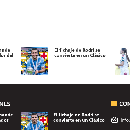
mande
El fichaje de Rodri se
or del
convierte en un Clásico
ONES
CO
omande
El fichaje de Rodri se
ador
convierte en un Clásico
info