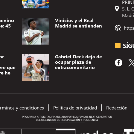
PRINT
S. L.
Madr
menino
Vinicius y el Real
e: 45
Madrid se entienden
http
SÍG
or
Gabriel Deck deja de
ocupar plaza de
ere que
extracomunitario
re he
Utilizamos t
dispositivo.
(no) persona
érminos y condiciones
Política de privacidad
Redacción
como el comp
el consentimi
A