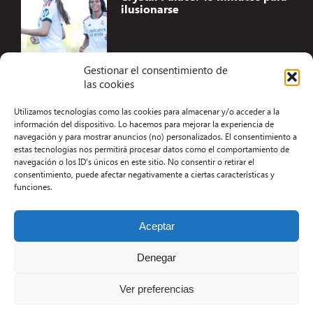
ilusionarse
Gestionar el consentimiento de
las cookies
Accesibilidad
Utilizamos tecnologías como las cookies para almacenar y/o acceder a la
Aviso Legal
información del dispositivo. Lo hacemos para mejorar la experiencia de
navegación y para mostrar anuncios (no) personalizados. El consentimiento a
Términos y condiciones
estas tecnologías nos permitirá procesar datos como el comportamiento de
navegación o los ID's únicos en este sitio. No consentir o retirar el
Política de privacidad
consentimiento, puede afectar negativamente a ciertas características y
funciones.
Redacción
Contacto
Aceptar
Desarrollo Web por Kiwop
Denegar
Ver preferencias