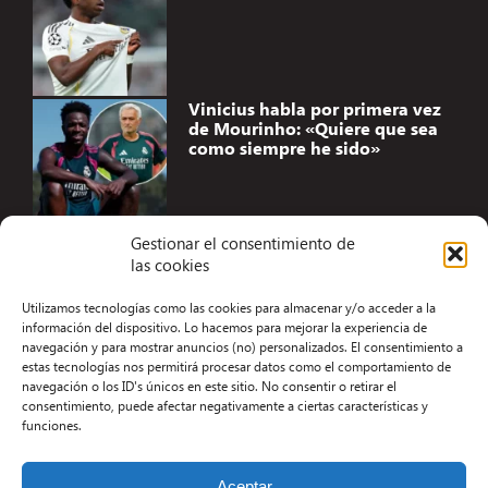
Vinicius habla por primera vez
de Mourinho: «Quiere que sea
como siempre he sido»
Gestionar el consentimiento de
las cookies
Accesibilidad
Utilizamos tecnologías como las cookies para almacenar y/o acceder a la
Aviso Legal
información del dispositivo. Lo hacemos para mejorar la experiencia de
navegación y para mostrar anuncios (no) personalizados. El consentimiento a
Términos y condiciones
estas tecnologías nos permitirá procesar datos como el comportamiento de
navegación o los ID's únicos en este sitio. No consentir o retirar el
Política de privacidad
consentimiento, puede afectar negativamente a ciertas características y
funciones.
Redacción
Contacto
Aceptar