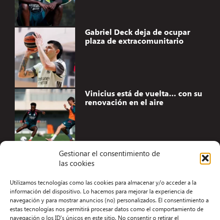
Gabriel Deck deja de ocupar
plaza de extracomunitario
Vinicius está de vuelta… con su
renovación en el aire
Gestionar el consentimiento de
las cookies
Accesibilidad
Utilizamos tecnologías como las cookies para almacenar y/o acceder a la
Aviso Legal
información del dispositivo. Lo hacemos para mejorar la experiencia de
navegación y para mostrar anuncios (no) personalizados. El consentimiento a
Términos y condiciones
estas tecnologías nos permitirá procesar datos como el comportamiento de
navegación o los ID's únicos en este sitio. No consentir o retirar el