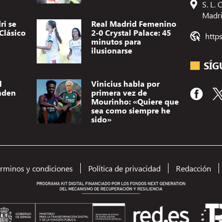
S. L.
Madr
ri se
Real Madrid Femenino
Clásico
2-0 Crystal Palace: 45
http
minutos para
ilusionarse
SÍG
l
Vinicius habla por
nden
primera vez de
Mourinho: «Quiere que
sea como siempre he
sido»
Utilizamos t
dispositivo.
(no) persona
érminos y condiciones
Política de privacidad
Redacción
como el comp
el consentimi
A