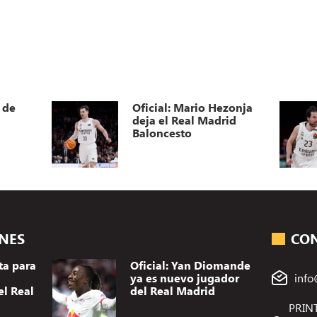
 de
Oficial: Mario Hezonja
deja el Real Madrid
Baloncesto
ONES
CO
ta para
Oficial: Yan Diomande
ya es nuevo jugador
info
el Real
del Real Madrid
PRINT