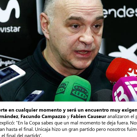
derte en cualquier momento y será un encuentro muy exige
rnández
,
Facundo Campazzo
y
Fabien Causeur
analizaron el 
co explicó: “En la Copa sabes que un mal momento te deja fuera. 
gan hasta el final. Unicaja hizo un gran partido pero nosotros f
l final del partido”.