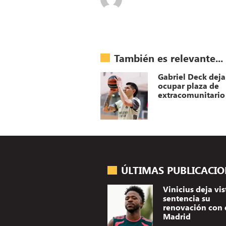
También es relevante...
Gabriel Deck deja
ocupar plaza de
extracomunitario
ÚLTIMAS PUBLICACI
Vinicius deja vis
sentencia su
renovación con 
Madrid