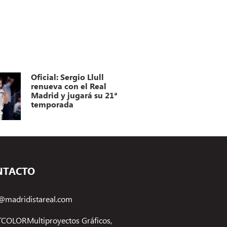
Oficial: Sergio Llull
renueva con el Real
Madrid y jugará su 21ª
temporada
NTACTO
@madridistareal.com
COLORMultiproyectos Gráficos,