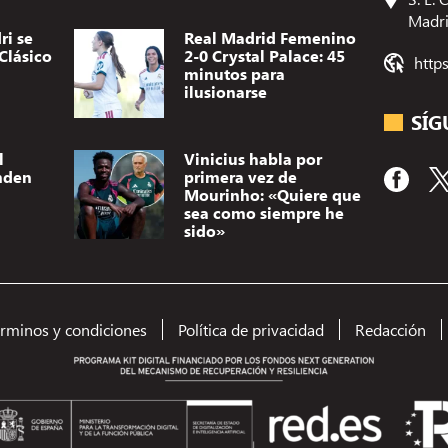
Madr
ri se
Real Madrid Femenino
Clásico
2-0 Crystal Palace: 45
http
minutos para
ilusionarse
SÍG
l
Vinicius habla por
nden
primera vez de
Mourinho: «Quiere que
sea como siempre he
sido»
érminos y condiciones
Política de privacidad
Redacción