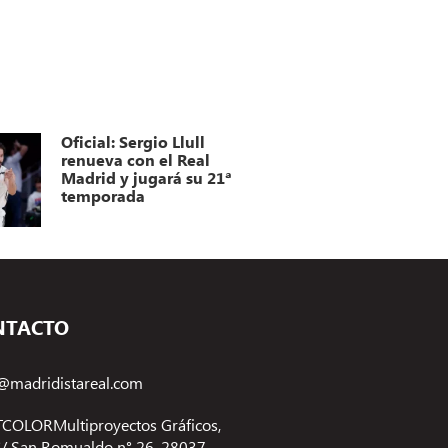
Oficial: Sergio Llull
renueva con el Real
Madrid y jugará su 21ª
temporada
NTACTO
@madridistareal.com
COLORMultiproyectos Gráficos,
 C/ San Romualdo n° 26, 28037