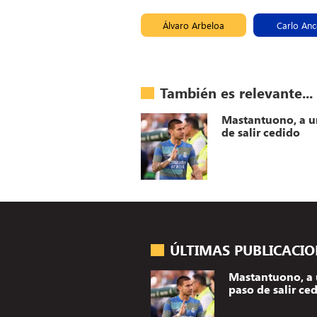
Álvaro Arbeloa
Carlo Ance
También es relevante...
Mastantuono, a u
de salir cedido
ÚLTIMAS PUBLICACI
Mastantuono, a
paso de salir ce