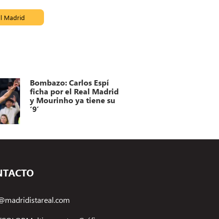
l Madrid
Bombazo: Carlos Espí
ficha por el Real Madrid
y Mourinho ya tiene su
‘9’
NTACTO
@madridistareal.com