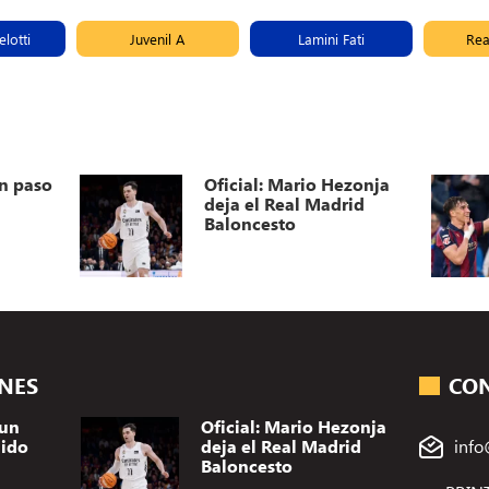
lotti
Juvenil A
Lamini Fati
Rea
n paso
Oficial: Mario Hezonja
deja el Real Madrid
Baloncesto
ONES
CO
 un
Oficial: Mario Hezonja
dido
deja el Real Madrid
info
Baloncesto