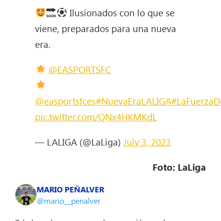
Ilusionados con lo que se
viene, preparados para una nueva
era.
@EASPORTSFC
@easportsfces
#NuevaEraLALIGA
#LaFuerzaD
pic.twitter.com/QNx4HKMKdL
— LALIGA (@LaLiga)
July 3, 2023
Foto: LaLiga
MARIO PEÑALVER
@mario__penalver