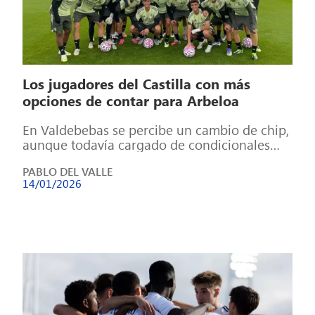
Los jugadores del Castilla con más
opciones de contar para Arbeloa
En Valdebebas se percibe un cambio de chip,
aunque todavía cargado de condicionales
¿Arbeloa apuesta por la cantera? La llegada
PABLO DEL VALLE
[…]
14/01/2026