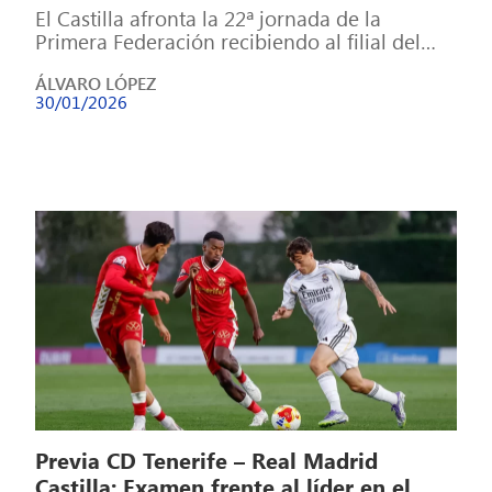
El Castilla afronta la 22ª jornada de la
Primera Federación recibiendo al filial del
Osasuna, penúltimo clasificado del grupo. El
ÁLVARO LÓPEZ
[…]
30/01/2026
Previa CD Tenerife – Real Madrid
Castilla: Examen frente al líder en el