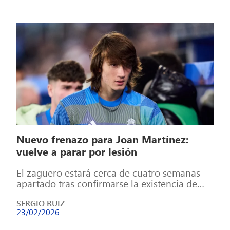
Nuevo frenazo para Joan Martínez:
vuelve a parar por lesión
El zaguero estará cerca de cuatro semanas
apartado tras confirmarse la existencia de
una microrrotura Contratiempo serio para la
SERGIO RUIZ
planificación […]
23/02/2026