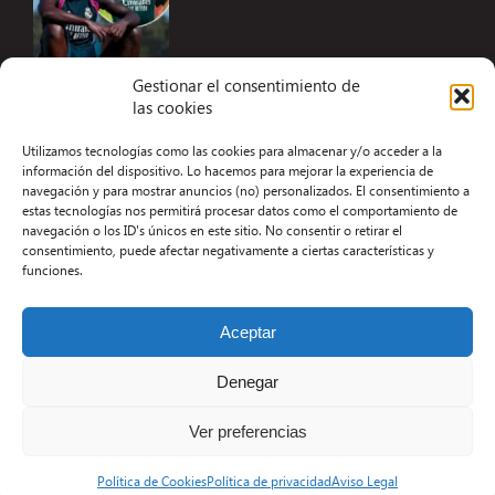
Gestionar el consentimiento de
las cookies
Accesibilidad
Utilizamos tecnologías como las cookies para almacenar y/o acceder a la
Aviso Legal
información del dispositivo. Lo hacemos para mejorar la experiencia de
navegación y para mostrar anuncios (no) personalizados. El consentimiento a
Términos y condiciones
estas tecnologías nos permitirá procesar datos como el comportamiento de
navegación o los ID's únicos en este sitio. No consentir o retirar el
Política de privacidad
consentimiento, puede afectar negativamente a ciertas características y
funciones.
Redacción
Contacto
Aceptar
Desarrollo Web por Kiwop
Denegar
Ver preferencias
Política de Cookies
Política de privacidad
Aviso Legal