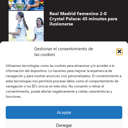
Real Madrid Femenino 2-0
Crystal Palace: 45 minutos para
ilusionarse
Gestionar el consentimiento de
las cookies
Accesibilidad
Utilizamos tecnologías como las cookies para almacenar y/o acceder a la
Aviso Legal
información del dispositivo. Lo hacemos para mejorar la experiencia de
navegación y para mostrar anuncios (no) personalizados. El consentimiento a
Términos y condiciones
estas tecnologías nos permitirá procesar datos como el comportamiento de
navegación o los ID's únicos en este sitio. No consentir o retirar el
Política de privacidad
consentimiento, puede afectar negativamente a ciertas características y
funciones.
Redacción
Contacto
Aceptar
Desarrollo Web por Kiwop
Denegar