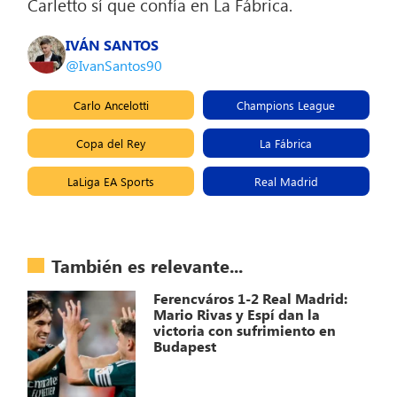
Carletto sí que confía en La Fábrica.
IVÁN SANTOS
@IvanSantos90
Carlo Ancelotti
Champions League
Copa del Rey
La Fábrica
LaLiga EA Sports
Real Madrid
También es relevante...
Ferencváros 1-2 Real Madrid:
Mario Rivas y Espí dan la
victoria con sufrimiento en
Budapest