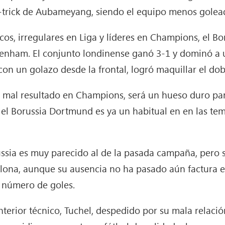
-trick de Aubameyang, siendo el equipo menos golead
ncos, irregulares en Liga y líderes en Champions, el B
ttenham. El conjunto londinense ganó 3-1 y dominó a
con un golazo desde la frontal, logró maquillar el dob
u mal resultado en Champions, será un hueso duro par
e el Borussia Dortmund es ya un habitual en en las t
ssia es muy parecido al de la pasada campaña, pero s
na, aunque su ausencia no ha pasado aún factura en 
l número de goles.
nterior técnico, Tuchel, despedido por su mala relación