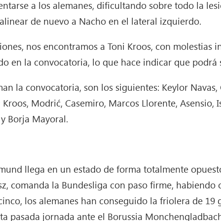
entarse a los alemanes, dificultando sobre todo la les
alinear de nuevo a Nacho en el lateral izquierdo.
siones, nos encontramos a Toni Kroos, con molestias in
do en la convocatoria, lo que hace indicar que podrá s
n la convocatoria, son los siguientes: Keylor Navas, C
 Kroos, Modrić, Casemiro, Marcos Llorente, Asensio, Is
 y Borja Mayoral.
tmund llega en un estado de forma totalmente opuesto
z, comanda la Bundesliga con paso firme, habiendo 
 cinco, los alemanes han conseguido la friolera de 19 g
esta pasada jornada ante el Borussia Monchengladbach