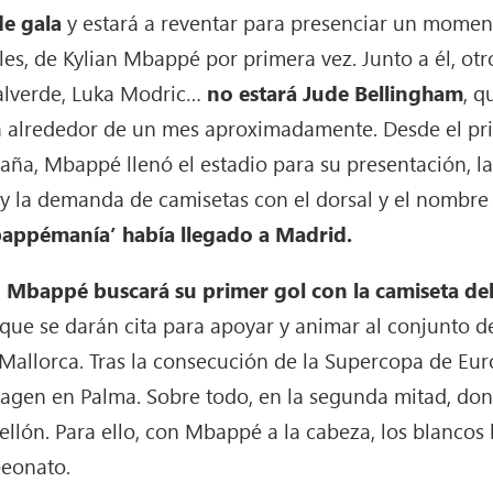
de gala
y estará a reventar para presenciar un moment
oles, de Kylian Mbappé por primera vez. Junto a él, ot
Valverde, Luka Modric…
no estará Jude Bellingham
, q
ja alrededor de un mes aproximadamente. Desde el pr
spaña, Mbappé llenó el estadio para su presentación, l
y la demanda de camisetas con el dorsal y el nombre 
appémanía’ había llegado a Madrid.
 Mbappé buscará su primer gol con la camiseta del
 que se darán cita para apoyar y animar al conjunto d
 Mallorca. Tras la consecución de la Supercopa de E
agen en Palma. Sobre todo, en la segunda mitad, don
ón. Para ello, con Mbappé a la cabeza, los blancos b
peonato.