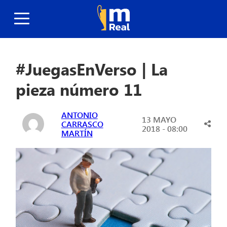
#JuegasEnVerso | La
pieza número 11
ANTONIO
13 MAYO
CARRASCO
2018 - 08:00
MARTÍN