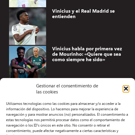
Vinicius y el Real Madrid se
entienden
Vinicius habla por primera vez
de Mourinho: «Quiere que sea
como siempre he sido»
Gestionar el consentimiento de
las cookies
Accesibilidad
Utilizamos tecnologías como las cookies para almacenar y/o acceder a la
Aviso Legal
información del dispositivo. Lo hacemos para mejorar la experiencia de
navegación y para mostrar anuncios (no) personalizados. El consentimiento a
Términos y condiciones
estas tecnologías nos permitirá procesar datos como el comportamiento de
navegación o los ID's únicos en este sitio. No consentir o retirar el
Política de privacidad
consentimiento, puede afectar negativamente a ciertas características y