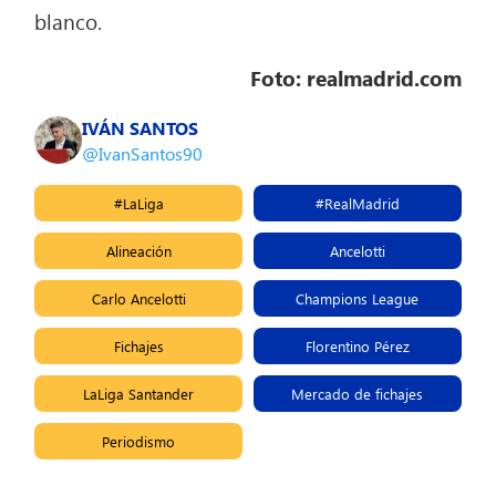
blanco.
Foto: realmadrid.com
IVÁN SANTOS
@IvanSantos90
#LaLiga
#RealMadrid
Alineación
Ancelotti
Carlo Ancelotti
Champions League
Fichajes
Florentino Pérez
LaLiga Santander
Mercado de fichajes
Periodismo