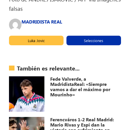
falsas
MADRIDISTA REAL
Luka Jovic
Selecciones
También es relevante...
Fede Valverde, a
MadridistaReal: «Siempre
vamos a dar el máximo por
Mourinho»
Ferencváros 1-2 Real Madrid:
Mario Rivas y Espí dan la
victoria con sufrimiento en