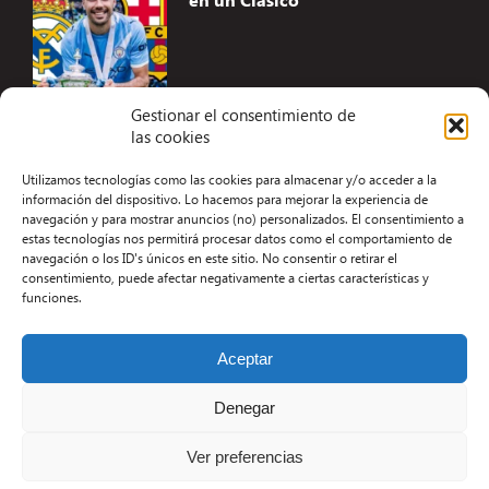
Gestionar el consentimiento de
las cookies
Accesibilidad
Utilizamos tecnologías como las cookies para almacenar y/o acceder a la
Aviso Legal
información del dispositivo. Lo hacemos para mejorar la experiencia de
navegación y para mostrar anuncios (no) personalizados. El consentimiento a
Términos y condiciones
estas tecnologías nos permitirá procesar datos como el comportamiento de
navegación o los ID's únicos en este sitio. No consentir o retirar el
Política de privacidad
consentimiento, puede afectar negativamente a ciertas características y
funciones.
Redacción
Contacto
Aceptar
Desarrollo Web por Kiwop
Denegar
Ver preferencias