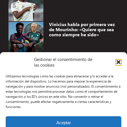
Vinicius habla por primera vez
de Mourinho: «Quiere que sea
como siempre he sido»
Gestionar el consentimiento de
las cookies
Accesibilidad
Utilizamos tecnologías como las cookies para almacenar y/o acceder a la
Aviso Legal
información del dispositivo. Lo hacemos para mejorar la experiencia de
navegación y para mostrar anuncios (no) personalizados. El consentimiento a
Términos y condiciones
estas tecnologías nos permitirá procesar datos como el comportamiento de
navegación o los ID's únicos en este sitio. No consentir o retirar el
Política de privacidad
consentimiento, puede afectar negativamente a ciertas características y
funciones.
Redacción
Contacto
Aceptar