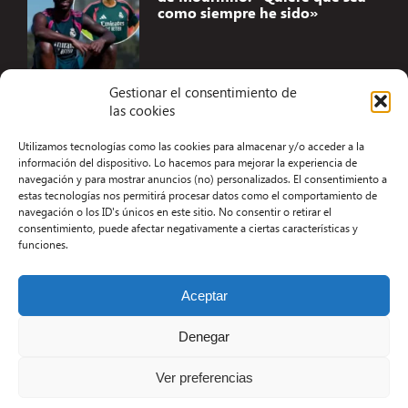
como siempre he sido»
Gestionar el consentimiento de
las cookies
Accesibilidad
Utilizamos tecnologías como las cookies para almacenar y/o acceder a la
Aviso Legal
información del dispositivo. Lo hacemos para mejorar la experiencia de
navegación y para mostrar anuncios (no) personalizados. El consentimiento a
Términos y condiciones
estas tecnologías nos permitirá procesar datos como el comportamiento de
navegación o los ID's únicos en este sitio. No consentir o retirar el
Política de privacidad
consentimiento, puede afectar negativamente a ciertas características y
funciones.
Redacción
Contacto
Aceptar
Desarrollo Web por Kiwop
Denegar
Ver preferencias