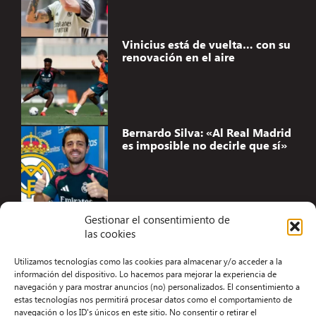
Vinicius está de vuelta… con su
renovación en el aire
Bernardo Silva: «Al Real Madrid
es imposible no decirle que sí»
Gestionar el consentimiento de
las cookies
Accesibilidad
Utilizamos tecnologías como las cookies para almacenar y/o acceder a la
Aviso Legal
información del dispositivo. Lo hacemos para mejorar la experiencia de
navegación y para mostrar anuncios (no) personalizados. El consentimiento a
Términos y condiciones
estas tecnologías nos permitirá procesar datos como el comportamiento de
navegación o los ID's únicos en este sitio. No consentir o retirar el