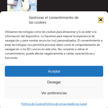
Gestionar el consentimiento de
las cookies
Accesibilidad
Utilizamos tecnologías como las cookies para almacenar y/o acceder a la
Aviso Legal
información del dispositivo. Lo hacemos para mejorar la experiencia de
navegación y para mostrar anuncios (no) personalizados. El consentimiento a
Términos y condiciones
estas tecnologías nos permitirá procesar datos como el comportamiento de
navegación o los ID's únicos en este sitio. No consentir o retirar el
Política de privacidad
consentimiento, puede afectar negativamente a ciertas características y
funciones.
Redacción
Contacto
Aceptar
Desarrollo Web por Kiwop
Denegar
Ver preferencias
Política de Cookies
Política de privacidad
Aviso Legal