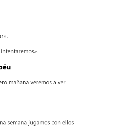
ar».
 intentaremos».
abéu
 pero mañana veremos a ver
una semana jugamos con ellos