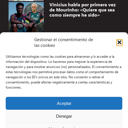
Vinicius habla por primera vez
de Mourinho: «Quiere que sea
como siempre he sido»
Gestionar el consentimiento de
las cookies
Accesibilidad
Utilizamos tecnologías como las cookies para almacenar y/o acceder a la
Aviso Legal
información del dispositivo. Lo hacemos para mejorar la experiencia de
navegación y para mostrar anuncios (no) personalizados. El consentimiento a
Términos y condiciones
estas tecnologías nos permitirá procesar datos como el comportamiento de
navegación o los ID's únicos en este sitio. No consentir o retirar el
Política de privacidad
consentimiento, puede afectar negativamente a ciertas características y
funciones.
Redacción
Contacto
Aceptar
Desarrollo Web por Kiwop
Denegar