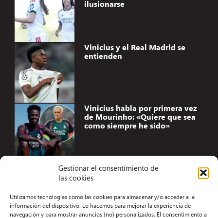
ilusionarse
Vinicius y el Real Madrid se
entienden
Vinicius habla por primera vez
de Mourinho: «Quiere que sea
como siempre he sido»
Gestionar el consentimiento de
las cookies
Accesibilidad
Utilizamos tecnologías como las cookies para almacenar y/o acceder a la
Aviso Legal
información del dispositivo. Lo hacemos para mejorar la experiencia de
navegación y para mostrar anuncios (no) personalizados. El consentimiento a