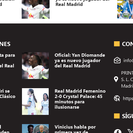
d
Real Madrid
ONES
CO
ta para
Oficial: Yan Diomande
ya es nuevo jugador
info
el Real
del Real Madrid
PRINT
S. L.
Madr
ri se
Real Madrid Femenino
Clásico
2-0 Crystal Palace: 45
http
minutos para
ilusionarse
SÍG
l
Vinicius habla por
nden
primera vez de