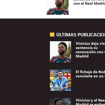
con el Real Madri
ÚLTIMAS PUBLICACI
Vinicius deja vis
sentencia su
renovación con 
Madrid
El fichaje de Rod
convierte en un 
Vinicius y el Rea
Madrid se entie