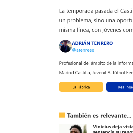
La temporada pasada el Casti
un problema, sino una oportun
misma línea, con jóvenes com
ADRIÁN TENRERO
@atenreee_
Profesional del ámbito de la inform
Madrid Castilla, Juvenil A, fútbol 
La Fábrica
Real Ma
También es relevante...
Vinicius deja vist
sentencia su ren