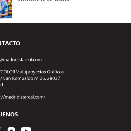
NTACTO
@madridistareal.com
COLORMultiproyectos Gráficos,
 C/ San Romualdo n° 26, 28037
id
s://madridistareal.com/
UENOS