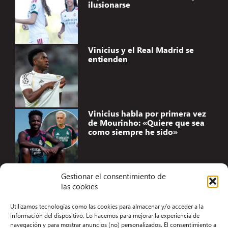
ilusionarse
Vinicius y el Real Madrid se
entienden
Vinicius habla por primera vez
de Mourinho: «Quiere que sea
como siempre he sido»
Gestionar el consentimiento de
las cookies
Accesibilidad
Utilizamos tecnologías como las cookies para almacenar y/o acceder a la
Aviso Legal
información del dispositivo. Lo hacemos para mejorar la experiencia de
navegación y para mostrar anuncios (no) personalizados. El consentimiento a