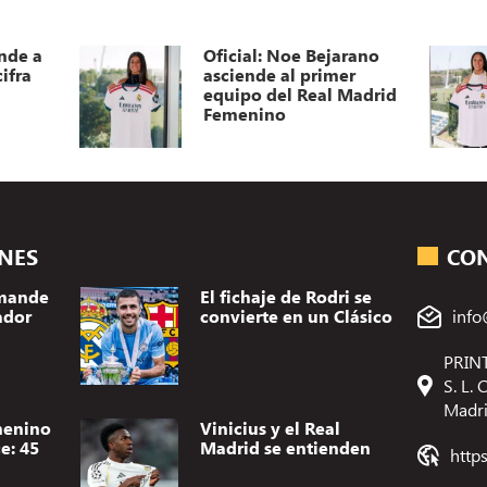
nde a
Oficial: Noe Bejarano
ifra
asciende al primer
equipo del Real Madrid
Femenino
ONES
CO
omande
El fichaje de Rodri se
ador
convierte en un Clásico
info
PRINT
S. L.
Madr
menino
Vinicius y el Real
e: 45
Madrid se entienden
http