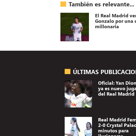
También es relevante...
El Real Madrid ve
Gonzalo por una c
millonaria
ÚLTIMAS PUBLICACI
Oficial: Yan Di
ya es nuevo jug
del Real Madrid
Real Madrid Fe
2-0 Crystal Palac
minutos para
ilusionarse