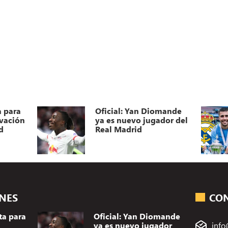
a para
Oficial: Yan Diomande
ovación
ya es nuevo jugador del
d
Real Madrid
ONES
CO
ta para
Oficial: Yan Diomande
ya es nuevo jugador
info