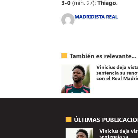
3-0
(min. 27):
Thiago
.
MADRIDISTA REAL
También es relevante...
Vinicius deja vist
sentencia su ren
con el Real Madri
ÚLTIMAS PUBLICACI
Vinicius deja vis
sentencia su