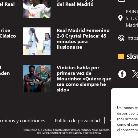
el Real
del Real Madrid
PRINT
S. L.
Madr
ri se
Real Madrid Femenino
Clásico
2-0 Crystal Palace: 45
http
minutos para
ilusionarse
SÍG
l
Vinicius habla por
nden
primera vez de
Mourinho: «Quiere que
sea como siempre he
sido»
Utilizamos t
dispositivo.
(no) persona
érminos y condiciones
Política de privacidad
Redacción
como el comp
el consentimi