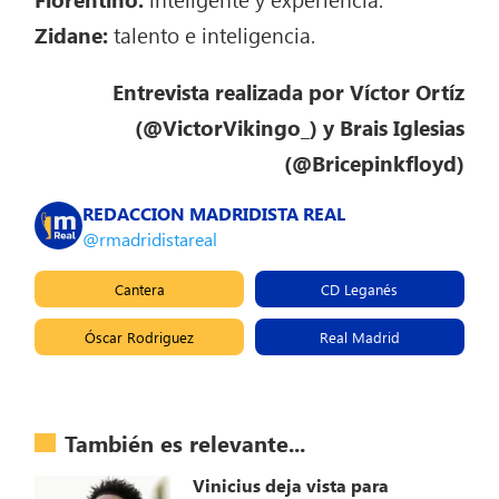
Zidane:
talento e inteligencia.
Entrevista realizada por Víctor Ortíz
(@VictorVikingo_) y Brais Iglesias
(@Bricepinkfloyd)
REDACCION MADRIDISTA REAL
@rmadridistareal
Cantera
CD Leganés
Óscar Rodriguez
Real Madrid
También es relevante...
Vinicius deja vista para