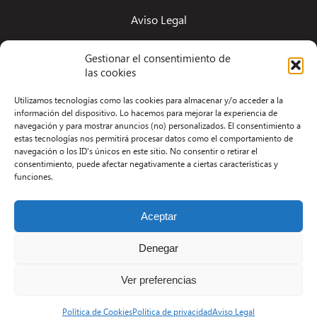
Aviso Legal
Términos y condiciones
Gestionar el consentimiento de
Política de privacidad
las cookies
Redacción
Utilizamos tecnologías como las cookies para almacenar y/o acceder a la
información del dispositivo. Lo hacemos para mejorar la experiencia de
Contacto
navegación y para mostrar anuncios (no) personalizados. El consentimiento a
estas tecnologías nos permitirá procesar datos como el comportamiento de
Desarrollo Web por Kiwop
navegación o los ID's únicos en este sitio. No consentir o retirar el
consentimiento, puede afectar negativamente a ciertas características y
funciones.
Aceptar
Denegar
Ver preferencias
Política de Cookies
Política de privacidad
Aviso Legal